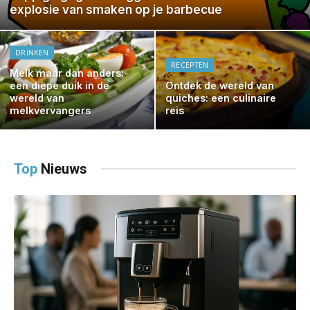
explosie van smaken op je barbecue
DRINKEN
RECEPTEN
Melk maar dan anders:
een diepe duik in de
Ontdek de wereld van
wereld van
quiches: een culinaire
melkvervangers
reis
Top
Nieuws