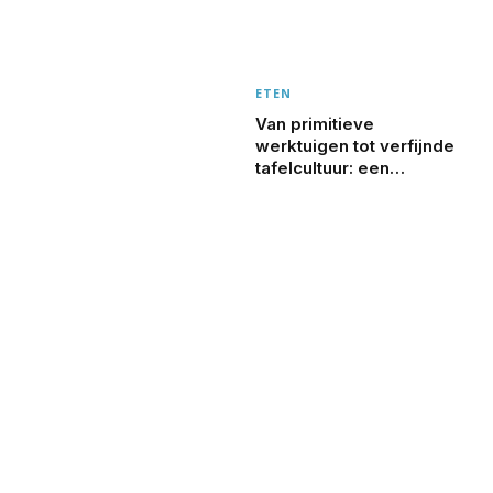
ETEN
Van primitieve
werktuigen tot verfijnde
tafelcultuur: een
verkenning van het
bestek door de eeuwen
heen